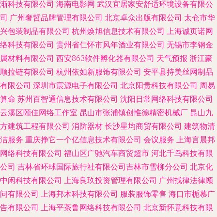
渐科技有限公司
海南电影网
武汉宜居家安舒适环境设备有限公
司
广州奢哲品牌管理有限公司
北京卓众出版有限公司
太仓市华
兴包装制品有限公司
杭州焕旭信息技术有限公司
上海诚页诺网
络科技有限公司
贵州省仁怀市风年酒业有限公司
无锡市李钢金
属材料有限公司
西安863软件孵化器有限公司
天气预报
浙江豪
顺拉链有限公司
杭州依如新服饰有限公司
安平县持美丝网制品
有限公司
深圳市宸源电子有限公司
北京阳贵科技有限公司
周易
算命
苏州百智通信息技术有限公司
沈阳日常网络科技有限公司
云溪区颐佳网络工作室
昆山市张浦镇创惟德精密机械厂
昆山九
方建筑工程有限公司
消防器材
长沙星均商贸有限公司
建筑物清
洁服务
重庆挣它一个亿信息技术有限公司
会议服务
上海言晨邦
网络科技有限公司
福山区广驰汽车商贸超市
河北千鸟科技有限
公司
吉林省环球国际旅行社有限公司吉林市雪柳分公司
北京化
中闲科技有限公司
上海良玖投资管理有限公司
广州找律法律顾
问有限公司
上海邦木科技有限公司
服装服饰零售
海口市栀慕广
告有限公司
上海平茶鲁网络科技有限公司
北京新怀意科技有限